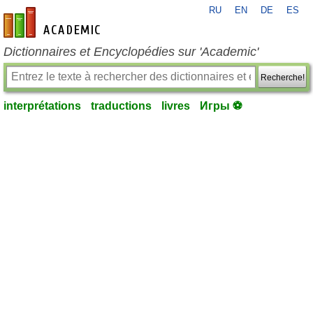
RU
EN
DE
ES
fr-academic.com
Dictionnaires et Encyclopédies sur 'Academic'
Recherche!
interprétations
traductions
livres
Игры ⚽