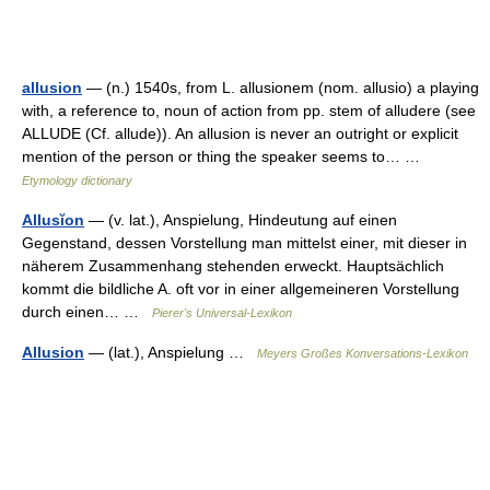
allusion
— (n.) 1540s, from L. allusionem (nom. allusio) a playing
with, a reference to, noun of action from pp. stem of alludere (see
ALLUDE (Cf. allude)). An allusion is never an outright or explicit
mention of the person or thing the speaker seems to… …
Etymology dictionary
Allusĭon
— (v. lat.), Anspielung, Hindeutung auf einen
Gegenstand, dessen Vorstellung man mittelst einer, mit dieser in
näherem Zusammenhang stehenden erweckt. Hauptsächlich
kommt die bildliche A. oft vor in einer allgemeineren Vorstellung
durch einen… …
Pierer's Universal-Lexikon
Allusion
— (lat.), Anspielung …
Meyers Großes Konversations-Lexikon