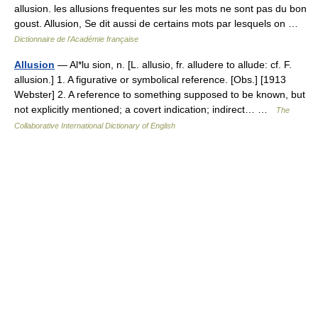
allusion. les allusions frequentes sur les mots ne sont pas du bon
goust. Allusion, Se dit aussi de certains mots par lesquels on …
Dictionnaire de l'Académie française
Allusion
— Al*lu sion, n. [L. allusio, fr. alludere to allude: cf. F.
allusion.] 1. A figurative or symbolical reference. [Obs.] [1913
Webster] 2. A reference to something supposed to be known, but
not explicitly mentioned; a covert indication; indirect… …
The
Collaborative International Dictionary of English