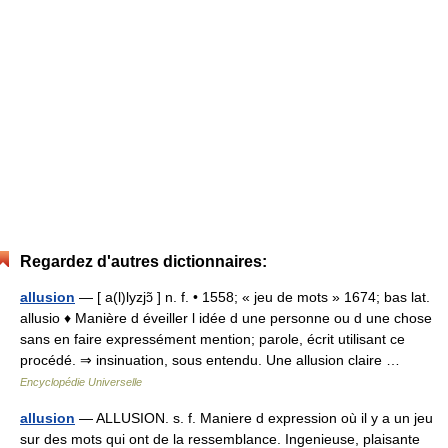
Regardez d'autres dictionnaires:
allusion
— [ a(l)lyzjɔ̃ ] n. f. • 1558; « jeu de mots » 1674; bas lat.
allusio ♦ Manière d éveiller l idée d une personne ou d une chose
sans en faire expressément mention; parole, écrit utilisant ce
procédé. ⇒ insinuation, sous entendu. Une allusion claire …
Encyclopédie Universelle
allusion
— ALLUSION. s. f. Maniere d expression où il y a un jeu
sur des mots qui ont de la ressemblance. Ingenieuse, plaisante